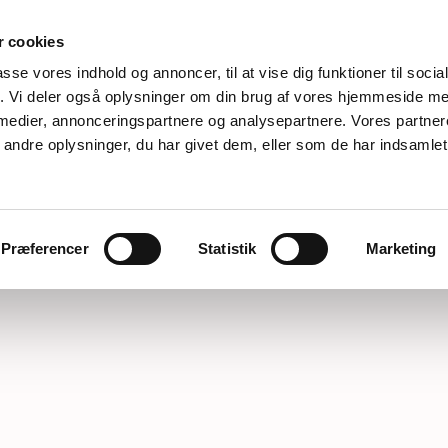
 cookies
passe vores indhold og annoncer, til at vise dig funktioner til soci
 pressenninger om
Retur til Spring

fik. Vi deler også oplysninger om din brug af vores hjemmeside m
de i læ for vinden.
 medier, annonceringspartnere og analysepartnere. Vores partne
Retur til Sjørri

ndre oplysninger, du har givet dem, eller som de har indsamlet 
Præferencer
Statistik
Marketing