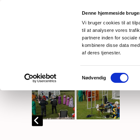
Denne hjemmeside bruger
Vi bruger cookies til at til
Kølig øveaften. Nu er der hængt
til at analysere vores tra
tilskuerpladserne, så man kan sid
partnere inden for sociale
kombinere disse data med a
af deres tjenester.
Samtykkevalg
Nødvendig