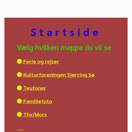
Startside
Vælg hvilken mappe du vil se
Ferie og rejser

Kulturforeningen Sjørring Sø

Teutoner

Familiefoto

Thy/Mors


Noget om Tunø Blåkærgård og Skolen