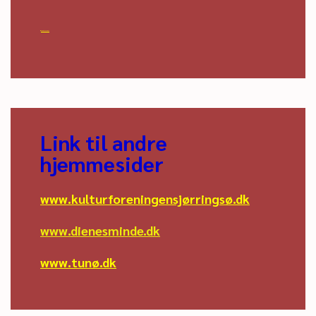

Bare til at lege med
Link til andre
hjemmesider
www.kulturforeningensjørringsø.dk
www.dienesminde.dk
www.tunø.dk