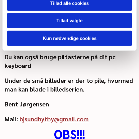
I øverste højre hjørne er et "X". Ved at klikke
Tillad alle cookies
på dette forsvinder det store billede.
Tillad valgte
Ved siderne af de store billeder er et par pile,
hvormed man kan blade frem eller tilbage i
Kun nødvendige cookies
billedrækken.
Du kan også bruge piltasterne på dit pc
keyboard
Under de små billeder er der to pile, hvormed
man kan blade i billedserien.
Bent Jørgensen
Mail:
bjsundbythy@gmail.com
OBS!!!