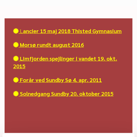
L
ancier 15 maj 2018 Thisted Gymnasium

Morsø rundt august 2016

Limfjorden spejlinger i vandet 19. okt.

2015
Forår ved Sundby Sø 4. apr. 2011

Solnedgang Sundby 20. oktober 2015
