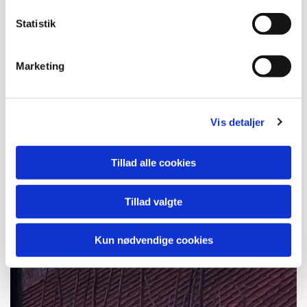
Statistik
Marketing
Aftenhimmel juli 2014
Vis detaljer
Tillad alle cookies
Retur til start

Tillad valgte
Kun nødvendige cookies