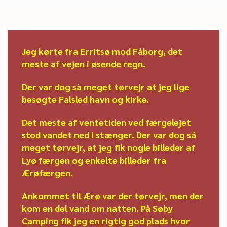
Jeg kørte fra Erritsø mod Fåborg, det
meste af vejen i øsende regn.
Der var dog så meget tørvejr at jeg lige
besøgte Falsled havn og kirke.
Det meste af ventetiden ved færgelejet
stod vandet ned i stænger. Der var dog så
meget tørvejr, at jeg fik nogle billeder af
Lyø færgen og enkelte billeder fra
Ærøfærgen.
Ankommet til Ærø var der tørvejr, men der
kom en del vand om natten. På Søby
Camping fik jeg en rigtig god plads hvor