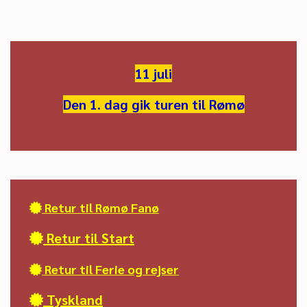
11 juli
Den 1. dag gik turen til Rømø
Retur til Rømø Fanø

Retur til Start

Retur til Ferie og rejser

Tyskland
