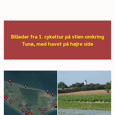
Billeder fra 1. cykeltur på stien omkring
Tunø, med havet på højre side