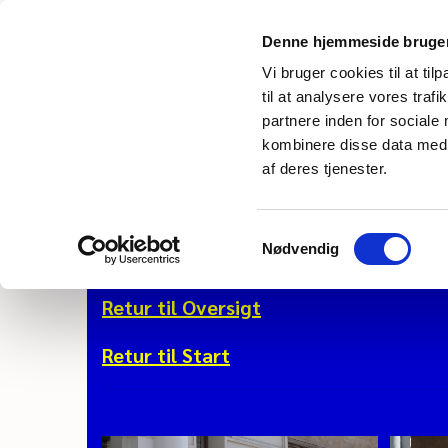
Denne hjemmeside bruger
Vi bruger cookies til at til
til at analysere vores tra
partnere inden for sociale
Viln
kombinere disse data med a
af deres tjenester.
Vi var blandt andet inde i et par
Samtykkevalg
Nødvendig
Retur til Oversigt
Retur til Start