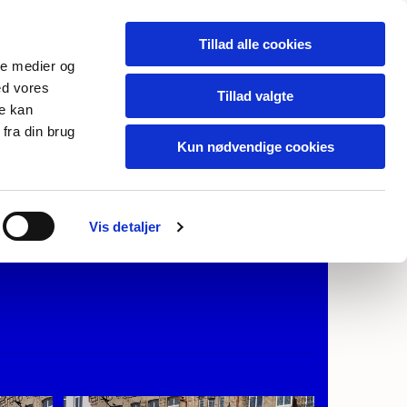
Tillad alle cookies
ale medier og
ed vores
Tillad valgte
re kan
 byen
fra din brug
Kun nødvendige cookies
 Dienesminde, og det var der ikke.
Vis detaljer