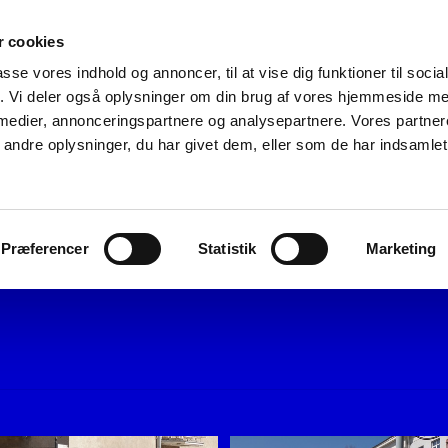
 cookies
passe vores indhold og annoncer, til at vise dig funktioner til soci
fik. Vi deler også oplysninger om din brug af vores hjemmeside m
 medier, annonceringspartnere og analysepartnere. Vores partne
ius. Indtryk af
ndre oplysninger, du har givet dem, eller som de har indsamlet 
 genbrugs butikker for at se om der var varer fra
Præferencer
Statistik
Marketing