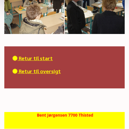
Retur til start

Retur til oversigt

Bent Jørgensen 7700 Thisted